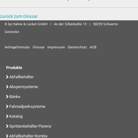
zurück zum Glossar
© by Hahne & Lückel GmbH | An der Silberkuhle 13 | 58239 Schwerte-
Geisecke
Anfrageformular
Glossar
Impressum
Datenschutz
AGB
Produkte
Abfallbehälter
Absperrsysteme
Bänke
Fahrradparksysteme
Katalog
Spritzenbehälter Florenz
Abfallbehälter Rombix