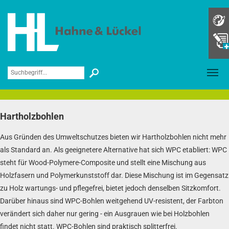
Skip to main navigation
Skip to main content
Skip to page footer
Konf
Merk
Hartholzbohlen
Aus Gründen des Umweltschutzes bieten wir Hartholzbohlen nicht mehr
als Standard an. Als geeignetere Alternative hat sich WPC etabliert: WPC
steht für Wood-Polymere-Composite und stellt eine Mischung aus
Holzfasern und Polymerkunststoff dar. Diese Mischung ist im Gegensatz
zu Holz wartungs- und pflegefrei, bietet jedoch denselben Sitzkomfort.
Darüber hinaus sind WPC-Bohlen weitgehend UV-resistent, der Farbton
verändert sich daher nur gering - ein Ausgrauen wie bei Holzbohlen
findet nicht statt. WPC-Bohlen sind praktisch splitterfrei.