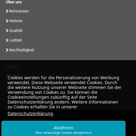
Über uns
Referenzen
Historie
Qualität
Leitbild
Nachhaltigkeit
Videos
Kontakt
Cookies werden für die Personalisierung von Werbung
verwendet. Diese Webseite verwendet Cookies. Durch
Anfrageformular
die weitere Nutzung unserer Webseite stimmen Sie der
Verwendung von Cookies zu. Sie können die
Cookieeinstellungen zukünftig auf der Seite
Datenschutzerklärung ändern. Weitere Informationen
zu Cookies erhalten Sie in unserer
Datenschutzerklärung
.
Ablehnen
(Nur notwendige Cookies akzeptieren)