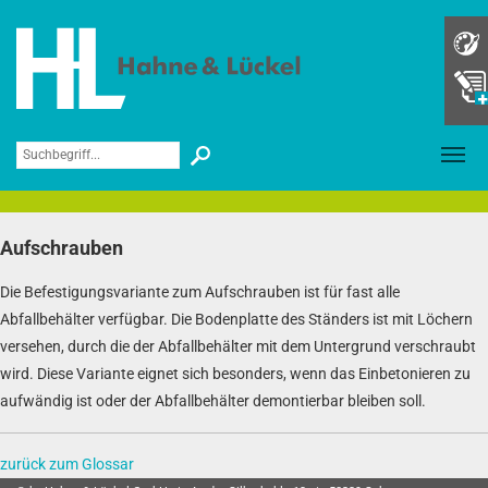
Skip to main navigation
Skip to main content
Skip to page footer
Konf
Merk
Aufschrauben
Die Befestigungsvariante zum Aufschrauben ist für fast alle
Abfallbehälter verfügbar. Die Bodenplatte des Ständers ist mit Löchern
versehen, durch die der Abfallbehälter mit dem Untergrund verschraubt
wird. Diese Variante eignet sich besonders, wenn das Einbetonieren zu
aufwändig ist oder der Abfallbehälter demontierbar bleiben soll.
zurück zum Glossar