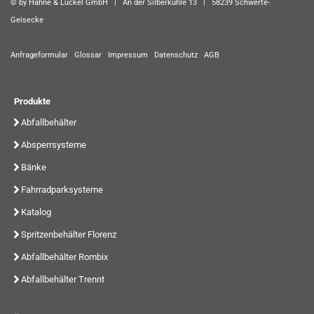
© by Hahne & Lückel GmbH | An der Silberkuhle 13 | 58239 Schwerte-
Geisecke
Anfrageformular
Glossar
Impressum
Datenschutz
AGB
Produkte
Abfallbehälter
Absperrsysteme
Bänke
Fahrradparksysteme
Katalog
Spritzenbehälter Florenz
Abfallbehälter Rombix
Abfallbehälter Trennt